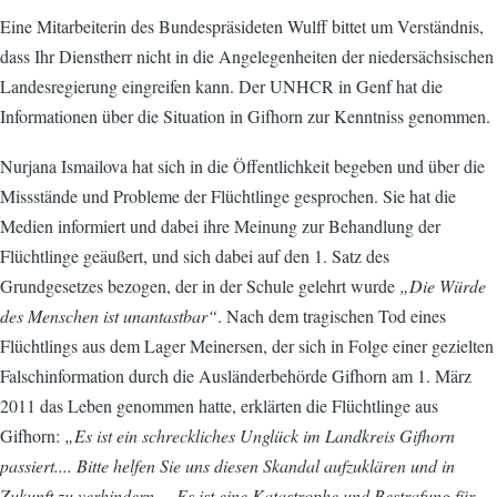
Eine Mitarbeiterin des Bundespräsideten Wulff bittet um Verständnis,
dass Ihr Dienstherr nicht in die Angelegenheiten der niedersächsischen
Landesregierung eingreifen kann. Der UNHCR in Genf hat die
Informationen über die Situation in Gifhorn zur Kenntniss genommen.
Nurjana Ismailova hat sich in die Öffentlichkeit begeben und über die
Missstände und Probleme der Flüchtlinge gesprochen. Sie hat die
Medien informiert und dabei ihre Meinung zur Behandlung der
Flüchtlinge geäußert, und sich dabei auf den 1. Satz des
Grundgesetzes bezogen, der in der Schule gelehrt wurde
„Die Würde
des Menschen ist unantastbar“
. Nach dem tragischen Tod eines
Flüchtlings aus dem Lager Meinersen, der sich in Folge einer gezielten
Falschinformation durch die Ausländerbehörde Gifhorn am 1. März
2011 das Leben genommen hatte, erklärten die Flüchtlinge aus
Gifhorn:
„Es ist ein schreckliches Unglück im Landkreis Gifhorn
passiert.... Bitte helfen Sie uns diesen Skandal aufzuklären und in
Zukunft zu verhindern.....Es ist eine Katastrophe und Bestrafung für