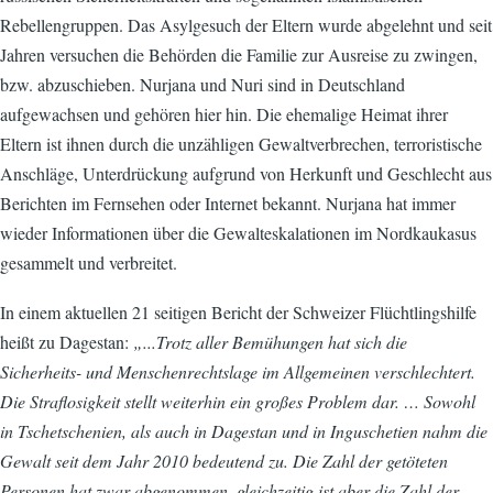
Rebellengruppen. Das Asylgesuch der Eltern wurde abgelehnt und seit
Jahren versuchen die Behörden die Familie zur Ausreise zu zwingen,
bzw. abzuschieben. Nurjana und Nuri sind in Deutschland
aufgewachsen und gehören hier hin. Die ehemalige Heimat ihrer
Eltern ist ihnen durch die unzähligen Gewaltverbrechen, terroristische
Anschläge, Unterdrückung aufgrund von Herkunft und Geschlecht aus
Berichten im Fernsehen oder Internet bekannt. Nurjana hat immer
wieder Informationen über die Gewalteskalationen im Nordkaukasus
gesammelt und verbreitet.
In einem aktuellen 21 seitigen Bericht der Schweizer Flüchtlingshilfe
heißt zu Dagestan:
„...Trotz aller Bemühungen hat sich die
Sicherheits- und Menschenrechtslage im Allgemeinen verschlechtert.
Die Straflosigkeit stellt weiterhin ein großes Problem dar. … Sowohl
in Tschetschenien, als auch in Dagestan und in Inguschetien nahm die
Gewalt seit dem Jahr 2010 bedeutend zu. Die Zahl der getöteten
Personen hat zwar abgenommen, gleichzeitig ist aber die Zahl der