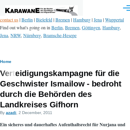
Skip to main content
Men
contact us
|
Berlin
|
Bielefeld
|
Bremen
|
Hamburg
|
Jena
|
Wuppertal
Find out what's going on in
Berlin
,
Bremen
,
Göttingen
,
Hamburg
,
Jena
,
NRW
,
Nürnberg
,
Bramsche-Hesepe
Breadcrumb
Home
Verteidigungskampagne für die
Geschwister Ismailow - bedroht
durch die Behörden des
Landkreises Gifhorn
By
azadi
, 2 December, 2011
Ein sicheres und dauerhaftes Aufenthaltsrecht für Nurjana und