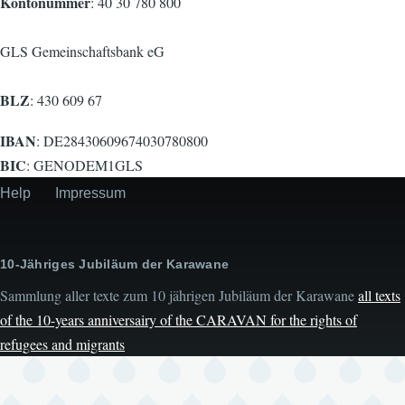
Kontonummer
: 40 30 780 800
GLS Gemeinschaftsbank eG
BLZ
: 430 609 67
IBAN
: DE28430609674030780800
BIC
: GENODEM1GLS
Help
Impressum
Secondary
menu
10-Jähriges Jubiläum der Karawane
Sammlung aller texte zum 10 jährigen Jubiläum der Karawane
all texts
of the 10-years anniversairy of the CARAVAN for the rights of
refugees and migrants