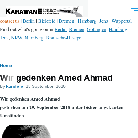
Skip to main content
Men
contact us
|
Berlin
|
Bielefeld
|
Bremen
|
Hamburg
|
Jena
|
Wuppertal
Find out what's going on in
Berlin
,
Bremen
,
Göttingen
,
Hamburg
,
Jena
,
NRW
,
Nürnberg
,
Bramsche-Hesepe
Breadcrumb
Home
Wir gedenken Amed Ahmad
By
kandolo
, 28 September, 2020
Wir gedenken Amed Ahmad
gestorben am 29. September 2018 unter bisher ungeklärten
Umständen