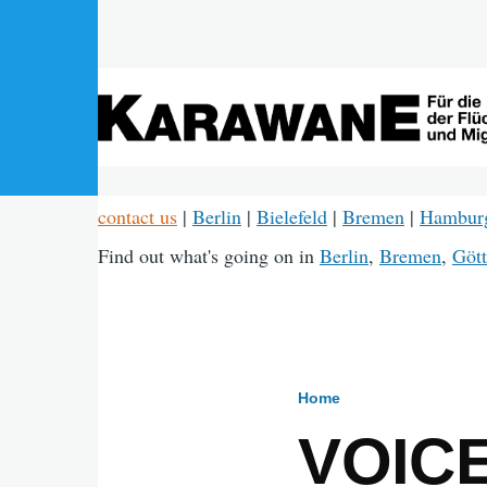
Skip to main content
contact us
|
Berlin
|
Bielefeld
|
Bremen
|
Hambur
Find out what's going on in
Berlin
,
Bremen
,
Gött
Home
Breadcru
VOIC