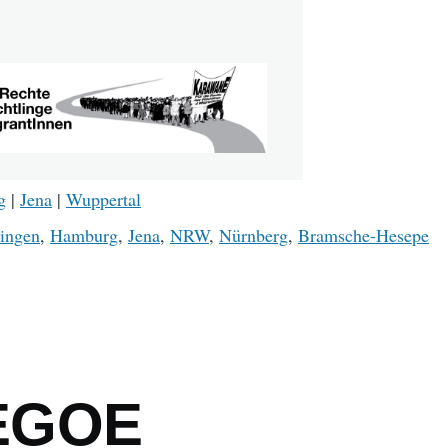
g
|
Jena
|
Wuppertal
ingen
,
Hamburg
,
Jena
,
NRW
,
Nürnberg
,
Bramsche-Hesepe
mb
EGOE