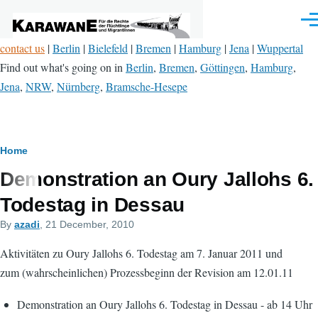
Skip to main content
Men
contact us
|
Berlin
|
Bielefeld
|
Bremen
|
Hamburg
|
Jena
|
Wuppertal
Find out what's going on in
Berlin
,
Bremen
,
Göttingen
,
Hamburg
,
Jena
,
NRW
,
Nürnberg
,
Bramsche-Hesepe
Breadcrumb
Home
Demonstration an Oury Jallohs 6.
Todestag in Dessau
By
azadi
, 21 December, 2010
Aktivitäten zu Oury Jallohs 6. Todestag am 7. Januar 2011 und
zum (wahrscheinlichen) Prozessbeginn der Revision am 12.01.11
Demonstration an Oury Jallohs 6. Todestag in Dessau - ab 14 Uhr