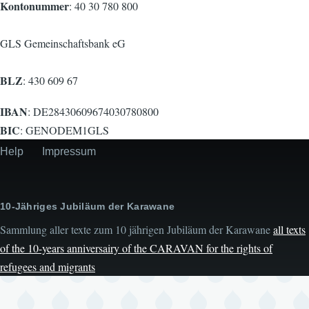
Kontonummer
: 40 30 780 800
GLS Gemeinschaftsbank eG
BLZ
: 430 609 67
IBAN
: DE28430609674030780800
BIC
: GENODEM1GLS
Help
Impressum
Secondary
menu
10-Jähriges Jubiläum der Karawane
Sammlung aller texte zum 10 jährigen Jubiläum der Karawane
all texts
of the 10-years anniversairy of the CARAVAN for the rights of
refugees and migrants