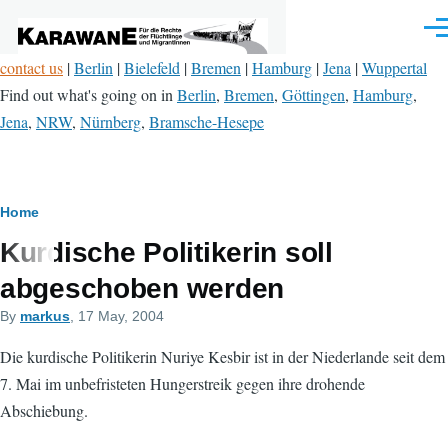
Skip to main content
Men
contact us
|
Berlin
|
Bielefeld
|
Bremen
|
Hamburg
|
Jena
|
Wuppertal
Find out what's going on in
Berlin
,
Bremen
,
Göttingen
,
Hamburg
,
Jena
,
NRW
,
Nürnberg
,
Bramsche-Hesepe
Breadcrumb
Home
Kurdische Politikerin soll
abgeschoben werden
By
markus
, 17 May, 2004
Die kurdische Politikerin Nuriye Kesbir ist in der Niederlande seit dem
7. Mai im unbefristeten Hungerstreik gegen ihre drohende
Abschiebung.