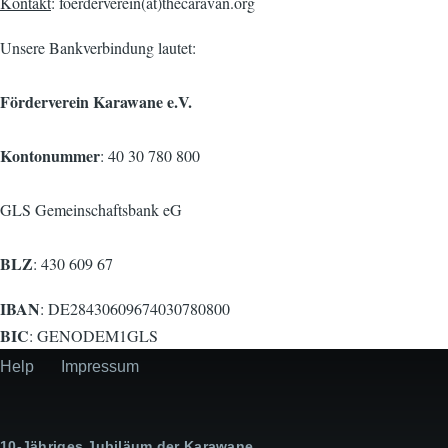
Kontakt
: foerderverein(at)thecaravan.org
Unsere Bankverbindung lautet:
Förderverein Karawane e.V.
Kontonummer
: 40 30 780 800
GLS Gemeinschaftsbank eG
BLZ
: 430 609 67
IBAN
: DE28430609674030780800
BIC
: GENODEM1GLS
Help
Impressum
Secondary
menu
10-Jähriges Jubiläum der Karawane