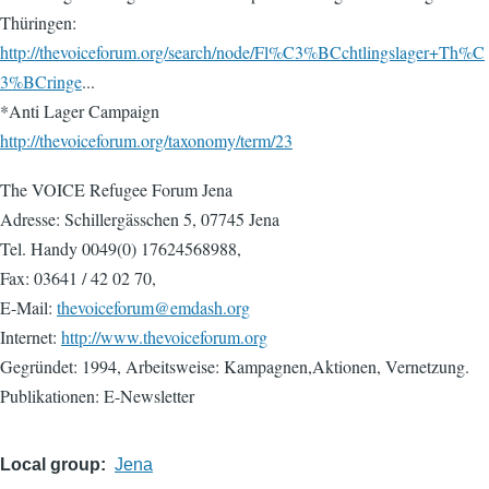
Thüringen:
http://thevoiceforum.org/search/node/Fl%C3%BCchtlingslager+Th%C
3%BCringe
...
*Anti Lager Campaign
http://thevoiceforum.org/taxonomy/term/23
The VOICE Refugee Forum Jena
Adresse: Schillergässchen 5, 07745 Jena
Tel. Handy 0049(0) 17624568988,
Fax: 03641 / 42 02 70,
E-Mail:
thevoiceforum@emdash.org
Internet:
http://www.thevoiceforum.org
Gegründet: 1994, Arbeitsweise: Kampagnen,Aktionen, Vernetzung.
Publikationen: E-Newsletter
Local group
Jena