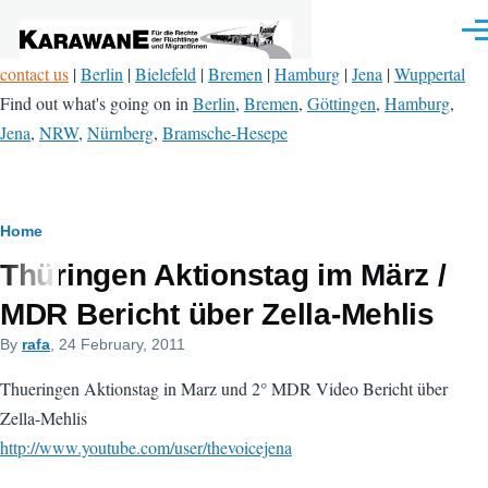
Skip to main content
Men
contact us
|
Berlin
|
Bielefeld
|
Bremen
|
Hamburg
|
Jena
|
Wuppertal
Find out what's going on in
Berlin
,
Bremen
,
Göttingen
,
Hamburg
,
Jena
,
NRW
,
Nürnberg
,
Bramsche-Hesepe
Breadcrumb
Home
Thüringen Aktionstag im März /
MDR Bericht über Zella-Mehlis
By
rafa
, 24 February, 2011
Thueringen Aktionstag in Marz und 2° MDR Video Bericht über
Zella-Mehlis
http://www.youtube.com/user/thevoicejena