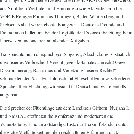
und Lingen. Zwei kleine Delegationen des KARAWANE Netzwerks
aus Nordrhein-Westfalen und Hamburg sowie Aktivisten von the
VOICE Refugee Forum aus Thüringen, Baden Württemberg und
Sachsen-Anhalt waren ebenfalls angereist. Deutsche Freunde und
Freundinnen halfen mit bei der Logistik, der Essensvorbereitung, beim
Übersetzen und anderen anfallenden Aufgaben.
Transparente mit mehrsprachigen Slogans „ Abschiebung ist staatlich
organisiertes Verbrechen! Vereint gegen koloniales Unrecht! Gegen
Diskriminierung, Rassismus und Verletzung unserer Rechte!“
schmückten den Saal. Ein Infotisch mit Flugschriften in verschiedene
Sprachen über Flüchtlingswiderstand in Deutschland war ebenfalls
aufgebaut.
Die Sprecher der Flüchtlinge aus dem Landkreis Gifhorn, Nurjana I.
und Nidal A., eröffneten die Konferenz und moderierten die
Veranstaltung. Eine unvollständige Liste der Herkunftsländer deutet
die große Vielfältigkeit und den reichhaltigen Erfahrungsschatz