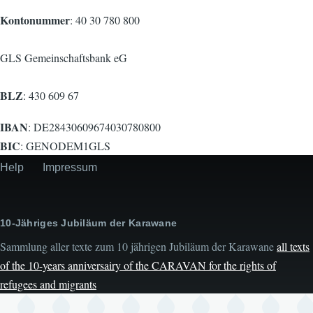
Kontonummer
: 40 30 780 800
GLS Gemeinschaftsbank eG
BLZ
: 430 609 67
IBAN
: DE28430609674030780800
BIC
: GENODEM1GLS
Help
Impressum
Secondary
menu
10-Jähriges Jubiläum der Karawane
Sammlung aller texte zum 10 jährigen Jubiläum der Karawane
all texts
of the 10-years anniversairy of the CARAVAN for the rights of
refugees and migrants