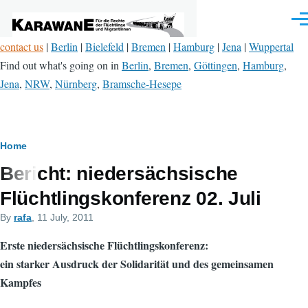
Skip to main content
Men
contact us
|
Berlin
|
Bielefeld
|
Bremen
|
Hamburg
|
Jena
|
Wuppertal
Find out what's going on in
Berlin
,
Bremen
,
Göttingen
,
Hamburg
,
Jena
,
NRW
,
Nürnberg
,
Bramsche-Hesepe
Breadcrumb
Home
Bericht: niedersächsische
Flüchtlingskonferenz 02. Juli
By
rafa
, 11 July, 2011
Erste niedersächsische Flüchtlingskonferenz:
ein starker Ausdruck der Solidarität und des gemeinsamen
Kampfes