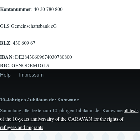
Kontonummer
: 40 30 780 800
GLS Gemeinschaftsbank eG
BLZ
: 430 609 67
IBAN
: DE28430609674030780800
BIC
: GENODEM1GLS
Help
Impressum
Secondary
menu
10-Jähriges Jubiläum der Karawane
Sammlung aller texte zum 10 jährigen Jubiläum der Karawane
all texts
of the 10-years anniversairy of the CARAVAN for the rights of
refugees and migrants