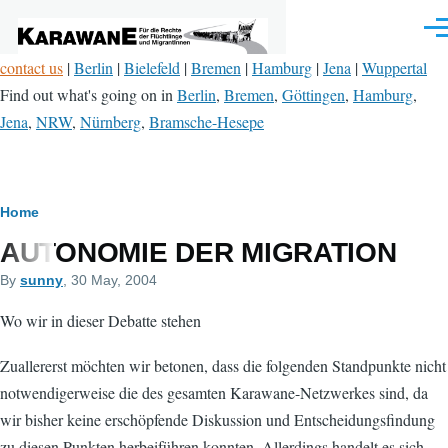
Skip to main content
Men
contact us
|
Berlin
|
Bielefeld
|
Bremen
|
Hamburg
|
Jena
|
Wuppertal
Find out what's going on in
Berlin
,
Bremen
,
Göttingen
,
Hamburg
,
Jena
,
NRW
,
Nürnberg
,
Bramsche-Hesepe
Breadcrumb
Home
AUTONOMIE DER MIGRATION
By
sunny
, 30 May, 2004
Wo wir in dieser Debatte stehen
Zuallererst möchten wir betonen, dass die folgenden Standpunkte nicht
notwendigerweise die des gesamten Karawane-Netzwerkes sind, da
wir bisher keine erschöpfende Diskussion und Entscheidungsfindung
zu diesen Punkten herbeiführen konnten. Allerdings handelt es sich