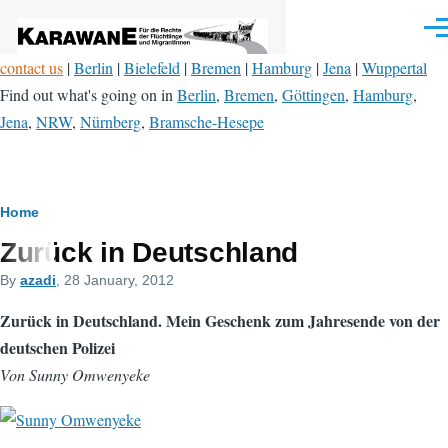
Skip to main content
Men
contact us
|
Berlin
|
Bielefeld
|
Bremen
|
Hamburg
|
Jena
|
Wuppertal
Find out what's going on in
Berlin
,
Bremen
,
Göttingen
,
Hamburg
,
Jena
,
NRW
,
Nürnberg
,
Bramsche-Hesepe
Breadcrumb
Home
Zurück in Deutschland
By
azadi
, 28 January, 2012
Zurück in Deutschland. Mein Geschenk zum Jahresende von der
deutschen Polizei
Von Sunny Omwenyeke