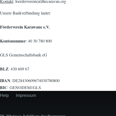
Kontakt
: foerderverein(at)thecaravan.org
Unsere Bankverbindung lautet:
Förderverein Karawane e.V.
Kontonummer
: 40 30 780 800
GLS Gemeinschaftsbank eG
BLZ
: 430 609 67
IBAN
: DE28430609674030780800
BIC
: GENODEM1GLS
Help
Impressum
Secondary
menu
10-Jähriges Jubiläum der Karawane