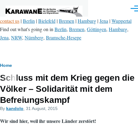
Skip to main content
Men
contact us
|
Berlin
|
Bielefeld
|
Bremen
|
Hamburg
|
Jena
|
Wuppertal
Find out what's going on in
Berlin
,
Bremen
,
Göttingen
,
Hamburg
,
Jena
,
NRW
,
Nürnberg
,
Bramsche-Hesepe
Breadcrumb
Home
Schluss mit dem Krieg gegen die
Völker – Solidarität mit dem
Befreiungskampf
By
kandolo
, 31 August, 2015
Wir sind hier, weil ihr unsere Länder zerstört!