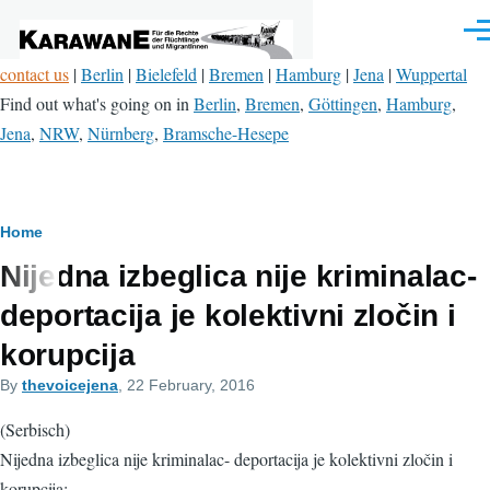
Skip to main content
Men
contact us
|
Berlin
|
Bielefeld
|
Bremen
|
Hamburg
|
Jena
|
Wuppertal
Find out what's going on in
Berlin
,
Bremen
,
Göttingen
,
Hamburg
,
Jena
,
NRW
,
Nürnberg
,
Bramsche-Hesepe
Breadcrumb
Home
Nijedna izbeglica nije kriminalac-
deportacija je kolektivni zločin i
korupcija
By
thevoicejena
, 22 February, 2016
(Serbisch)
Nijedna izbeglica nije kriminalac- deportacija je kolektivni zločin i
korupcija: