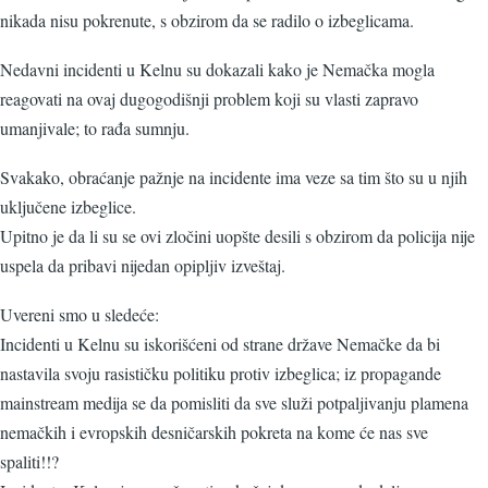
nikada nisu pokrenute, s obzirom da se radilo o izbeglicama.
Nedavni incidenti u Kelnu su dokazali kako je Nemačka mogla
reagovati na ovaj dugogodišnji problem koji su vlasti zapravo
umanjivale; to rađa sumnju.
Svakako, obraćanje pažnje na incidente ima veze sa tim što su u njih
uključene izbeglice.
Upitno je da li su se ovi zločini uopšte desili s obzirom da policija nije
uspela da pribavi nijedan opipljiv izveštaj.
Uvereni smo u sledeće:
Incidenti u Kelnu su iskorišćeni od strane države Nemačke da bi
nastavila svoju rasističku politiku protiv izbeglica; iz propagande
mainstream medija se da pomisliti da sve služi potpaljivanju plamena
nemačkih i evropskih desničarskih pokreta na kome će nas sve
spaliti!!?