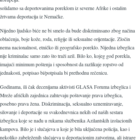
solidarno sa deportovanima poreklom iz severne Afrike i ostalim
žrtvama deportacija iz Nemačke.
Nijedno ljudsko biće ne bi smelo da bude diskriminsano zbog načina
oblačenja, boje kože, roda, religije ili seksualne orijentacije. Zločin
nema nacionalnost, etničko ili geografsko poreklo. Nijedna izbeglica
nije kriminalac samo zato što traži azil. Bilo ko, kojeg god porekla,
imajući minimum poštenja i sposobnost da razlikuje ropstvo od
jednakosti, potpisao bi/potpisala bi prethodnu rečenicu.
Godinama, ili čak decenijama aktivisti GLASA Foruma izbeglica i
Mreže afričkih zajednica zahtevaju poštovanje prava izbeglica,
posebno prava žena. Diskriminacija, seksualno uznemiravanje,
silovanje i deportacije su svakodnevnica nekih od naših sestara
izbeglica koje se nađu u rukama službenika Azilantskih izolacionih
kampova. Bilo je i slučajeva u koje je bila uključena policija, kao i
nekoliko zabeleženih slučajeva u deportacionim zatvorima, ali istrage