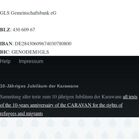
GLS Gemeinschaftsbank eG
BLZ
: 430 609 67
IBAN
: DE28430609674030780800
BIC
: GENODEM1GLS
Help
Impressum
Secondary
menu
10-Jähriges Jubiläum der Karawane
Sammlung aller texte zum 10 jährigen Jubiläum der Karawane
all texts
of the 10-years anniversairy of the CARAVAN for the rights of
refugees and migrants