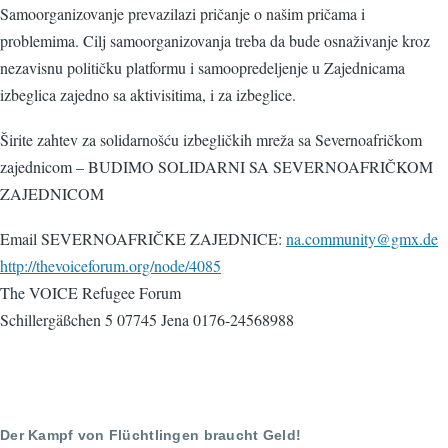
Samoorganizovanje prevazilazi pričanje o našim pričama i
problemima. Cilj samoorganizovanja treba da bude osnaživanje kroz
nezavisnu političku platformu i samoopredeljenje u Zajednicama
izbeglica zajedno sa aktivisitima, i za izbeglice.
Širite zahtev za solidarnošću izbegličkih mreža sa Severnoafričkom
zajednicom – BUDIMO SOLIDARNI SA SEVERNOAFRIČKOM
ZAJEDNICOM
Email SEVERNOAFRIČKE ZAJEDNICE:
na.community@gmx.de
http://thevoiceforum.org/node/4085
The VOICE Refugee Forum
Schillergäßchen 5 07745 Jena 0176-24568988
Der Kampf von Flüchtlingen braucht Geld!