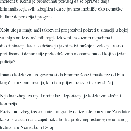
Incident u Kelnu je proračunati pokušaj da se opravda dalja
kriminalizacija svih izbeglica i da se javnost mobiliše oko nemačke
kulture deportacija i progona.
Koju ulogu imaju naši takozvani progresivni pokreti u situaciji u kojoj
su migranti iz određenih regija izloženi masovnim napadima i
diskriminaciji, kada se dešavaju javni izlivi mržnje i izolacija, rasno
profilisanje i deportacije preko državnih mehanizama od koji je jedan
policija?
Imamo kolektivnu odgovornost da branimo žene i muškarce od bilo
kog čina uznemiravanja, kao i da prijavimo svaki takav slučaj.
Nijedna izbeglica nije kriminalac- deportacija je kolektivni zločin i
korupcija!
Pozivamo izbeglice/ azilante i migrante da izgrade pouzdane Zajednice
kako bi ojačali našu zajedničku borbu protiv neprestanog nehumanog
tretmana u Nemačkoj i Evropi.