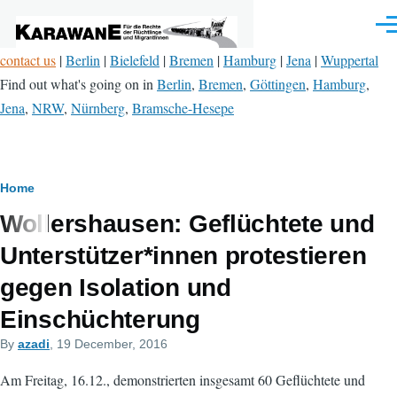
Skip to main content
Men
contact us
|
Berlin
|
Bielefeld
|
Bremen
|
Hamburg
|
Jena
|
Wuppertal
Find out what's going on in
Berlin
,
Bremen
,
Göttingen
,
Hamburg
,
Jena
,
NRW
,
Nürnberg
,
Bramsche-Hesepe
Breadcrumb
Home
Wollershausen: Geflüchtete und
Unterstützer*innen protestieren
gegen Isolation und
Einschüchterung
By
azadi
, 19 December, 2016
Am Freitag, 16.12., demonstrierten insgesamt 60 Geflüchtete und