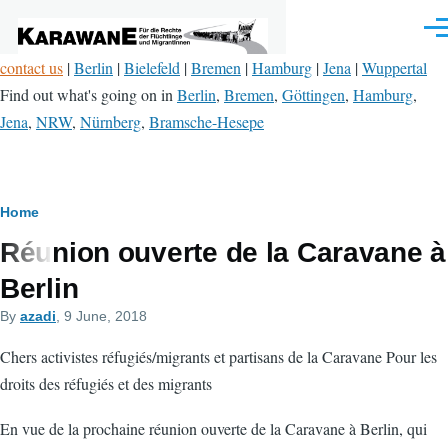
Skip to main content
Men
contact us
|
Berlin
|
Bielefeld
|
Bremen
|
Hamburg
|
Jena
|
Wuppertal
Find out what's going on in
Berlin
,
Bremen
,
Göttingen
,
Hamburg
,
Jena
,
NRW
,
Nürnberg
,
Bramsche-Hesepe
Breadcrumb
Home
Réunion ouverte de la Caravane à
Berlin
By
azadi
, 9 June, 2018
Chers activistes réfugiés/migrants et partisans de la Caravane Pour les
droits des réfugiés et des migrants
En vue de la prochaine réunion ouverte de la Caravane à Berlin, qui