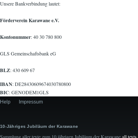
Unsere Bankverbindung lautet:
Förderverein Karawane e.V.
Kontonummer
: 40 30 780 800
GLS Gemeinschaftsbank eG
BLZ
: 430 609 67
IBAN
: DE28430609674030780800
BIC
: GENODEM1GLS
Help
Impressum
Secondary
menu
10-Jähriges Jubiläum der Karawane
Sammlung aller texte zum 10 jährigen Jubiläum der Karawane
all texts