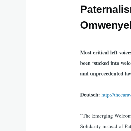
Paternali
Omwenye
Most critical left voic
been ‘sucked into wel
and unprecedented law
Deutsch:
http://thecar
“The Emerging Welcom
Solidarity instead of Pa