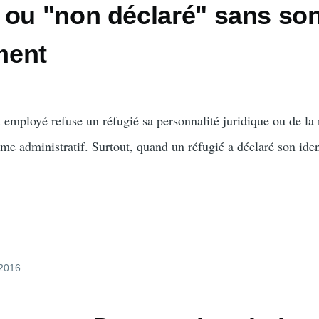
 ou "non déclaré" sans so
ment
employé refuse un réfugié sa personnalité juridique ou de la n
me administratif. Surtout, quand un réfugié a déclaré son iden
 2016