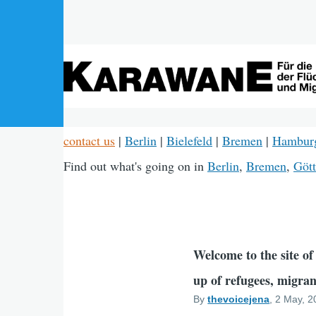
Skip to main content
contact us
|
Berlin
|
Bielefeld
|
Bremen
|
Hambur
Find out what's going on in
Berlin
,
Bremen
,
Gött
Welcome to the site of
up of refugees, migran
By
thevoicejena
, 2 May, 