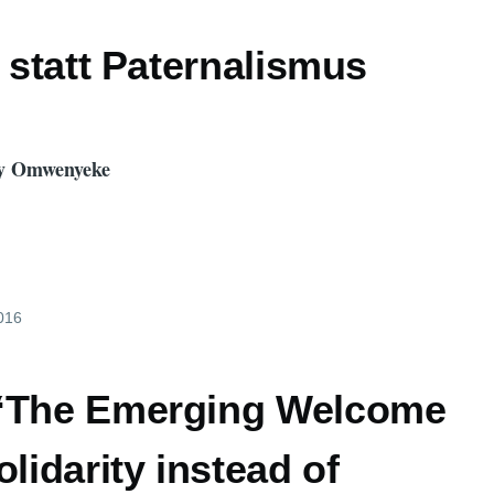
t statt Paternalismus
y Omwenyeke
2016
“The Emerging Welcome
olidarity instead of