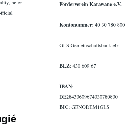
lity, he or
Förderverein Karawane e.V.
fficial
Kontonummer
: 40 30 780 800
GLS Gemeinschaftsbank eG
BLZ
: 430 609 67
IBAN
:
DE28430609674030780800
BIC
: GENODEM1GLS
ugié