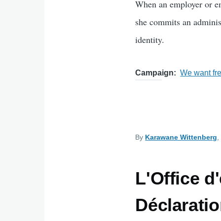
When an employer or emp
she commits an administ
identity.
Campaign
We want fr
By
Karawane Wittenberg
,
L'Office d
Déclaratio