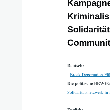
Kampagne 
Kriminalis
Solidaritä
Communit
Deutsch:
-
Break-Deportation-Flü
Die politische BEW
Solidaritätsnetzwerk i
English: