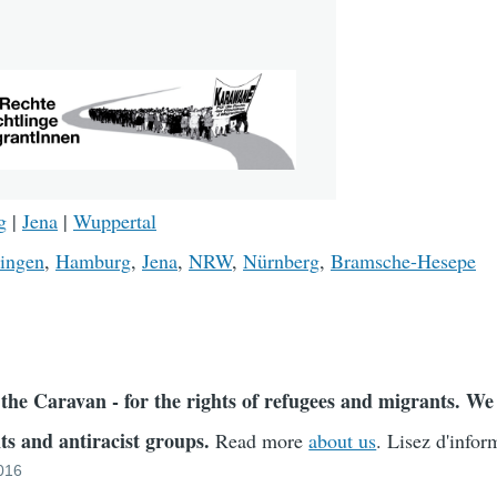
g
|
Jena
|
Wuppertal
ingen
,
Hamburg
,
Jena
,
NRW
,
Nürnberg
,
Bramsche-Hesepe
 the Caravan - for the rights of refugees and migrants. 
ts and antiracist groups.
Read more
about us
. Lisez d'info
2016