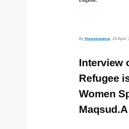
By
thevoicejena
, 24 April,
Interview
Refugee i
Women Spa
Maqsud.A 