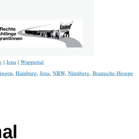
g
|
Jena
|
Wuppertal
ingen
,
Hamburg
,
Jena
,
NRW
,
Nürnberg
,
Bramsche-Hesepe
mb
al