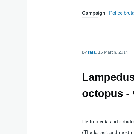
Campaign
Police bruta
By
rafa
, 16 March, 2014
Lampedusa
octopus - 
Hello media and spindoc
(The largest and most i