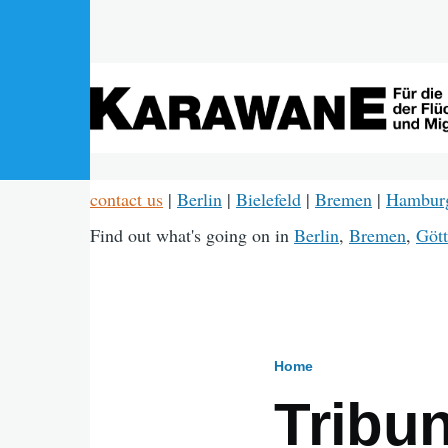
Skip to main content
contact us
|
Berlin
|
Bielefeld
|
Bremen
|
Hambur
Find out what's going on in
Berlin
,
Bremen
,
Gött
Home
Breadcru
Tribun