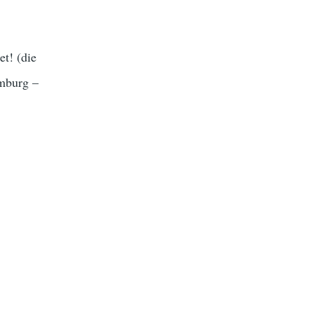
t! (die
amburg –