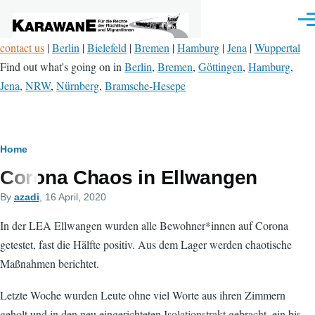
Skip to main content
Men
contact us
|
Berlin
|
Bielefeld
|
Bremen
|
Hamburg
|
Jena
|
Wuppertal
Find out what's going on in
Berlin
,
Bremen
,
Göttingen
,
Hamburg
,
Jena
,
NRW
,
Nürnberg
,
Bramsche-Hesepe
Breadcrumb
Home
Corona Chaos in Ellwangen
By
azadi
, 16 April, 2020
In der LEA Ellwangen wurden alle Bewohner*innen auf Corona
getestet, fast die Hälfte positiv. Aus dem Lager werden chaotische
Maßnahmen berichtet.
Letzte Woche wurden Leute ohne viel Worte aus ihren Zimmern
geholt und in den neu eingerichteten Isolationstrakt gebracht, ein bis