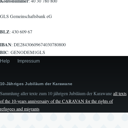
Kontonummer
: 40 30 780 800
GLS Gemeinschaftsbank eG
BLZ
: 430 609 67
IBAN
: DE28430609674030780800
BIC
: GENODEM1GLS
Help
Impressum
Secondary
menu
10-Jähriges Jubiläum der Karawane
Sammlung aller texte zum 10 jährigen Jubiläum der Karawane
all texts
of the 10-years anniversairy of the CARAVAN for the rights of
refugees and migrants