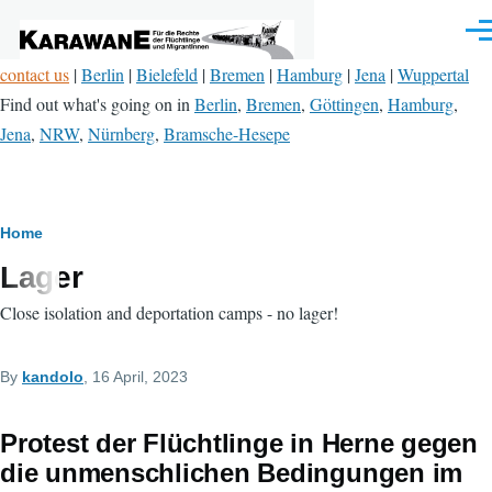
Skip to main content
Men
contact us
|
Berlin
|
Bielefeld
|
Bremen
|
Hamburg
|
Jena
|
Wuppertal
Find out what's going on in
Berlin
,
Bremen
,
Göttingen
,
Hamburg
,
Jena
,
NRW
,
Nürnberg
,
Bramsche-Hesepe
Breadcrumb
Home
Lager
Close isolation and deportation camps - no lager!
By
kandolo
, 16 April, 2023
Protest der Flüchtlinge in Herne gegen
die unmenschlichen Bedingungen im