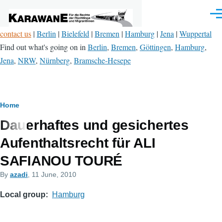
Skip to main content
Men
contact us
|
Berlin
|
Bielefeld
|
Bremen
|
Hamburg
|
Jena
|
Wuppertal
Find out what's going on in
Berlin
,
Bremen
,
Göttingen
,
Hamburg
,
Jena
,
NRW
,
Nürnberg
,
Bramsche-Hesepe
Breadcrumb
Home
Dauerhaftes und gesichertes
Aufenthaltsrecht für ALI
SAFIANOU TOURÉ
By
azadi
, 11 June, 2010
Local group
Hamburg