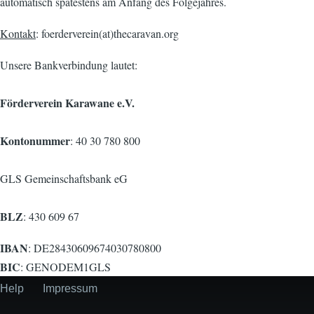
automatisch spätestens am Anfang des Folgejahres.
Kontakt
: foerderverein(at)thecaravan.org
Unsere Bankverbindung lautet:
Förderverein Karawane e.V.
Kontonummer
: 40 30 780 800
GLS Gemeinschaftsbank eG
BLZ
: 430 609 67
IBAN
: DE28430609674030780800
BIC
: GENODEM1GLS
Help
Impressum
Secondary
menu