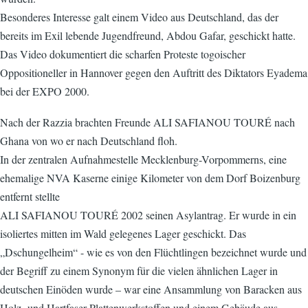
Besonderes Interesse galt einem Video aus Deutschland, das der
bereits im Exil lebende Jugendfreund, Abdou Gafar, geschickt hatte.
Das Video dokumentiert die scharfen Proteste togoischer
Oppositioneller in Hannover gegen den Auftritt des Diktators Eyadema
bei der EXPO 2000.
Nach der Razzia brachten Freunde ALI SAFIANOU TOURÉ nach
Ghana von wo er nach Deutschland floh.
In der zentralen Aufnahmestelle Mecklenburg-Vorpommerns, eine
ehemalige NVA Kaserne einige Kilometer von dem Dorf Boizenburg
entfernt stellte
ALI SAFIANOU TOURÉ 2002 seinen Asylantrag. Er wurde in ein
isoliertes mitten im Wald gelegenes Lager geschickt. Das
„Dschungelheim“ - wie es von den Flüchtlingen bezeichnet wurde und
der Begriff zu einem Synonym für die vielen ähnlichen Lager in
deutschen Einöden wurde – war eine Ansammlung von Baracken aus
Holz- und Hartfaser Plattenwerkstoffen und einem Gebäude aus