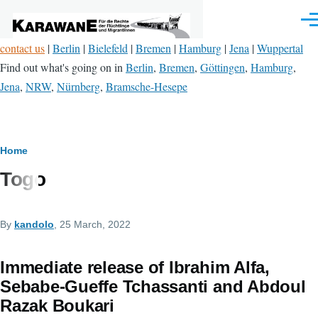
Skip to main content
Men
contact us
|
Berlin
|
Bielefeld
|
Bremen
|
Hamburg
|
Jena
|
Wuppertal
Find out what's going on in
Berlin
,
Bremen
,
Göttingen
,
Hamburg
,
Jena
,
NRW
,
Nürnberg
,
Bramsche-Hesepe
Breadcrumb
Home
Togo
By
kandolo
, 25 March, 2022
Immediate release of Ibrahim Alfa,
Sebabe-Gueffe Tchassanti and Abdoul
Razak Boukari