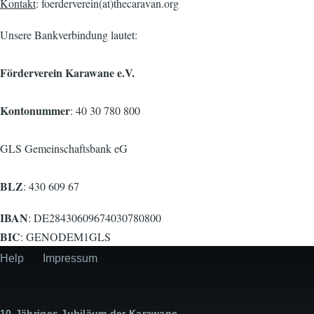
Kontakt
: foerderverein(at)thecaravan.org
Unsere Bankverbindung lautet:
Förderverein Karawane e.V.
Kontonummer
: 40 30 780 800
GLS Gemeinschaftsbank eG
BLZ
: 430 609 67
IBAN
: DE28430609674030780800
BIC
: GENODEM1GLS
Help
Impressum
Secondary
menu
10-Jähriges Jubiläum der Karawane