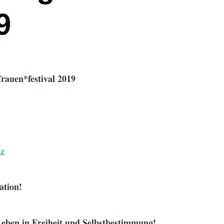
9
9
rauen*festival 2019
nz
ation!
 Leben in Freiheit und Selbstbestimmung!