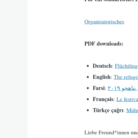
Organisatorisches
PDF downloads:
Deutsch
:
Flüchtlin
English
:
The refuge
Farsi
:
هجو ٢٠١٩
Français
:
Le festiv
Türkçe çağrı
:
Mült
Liebe Freund*innen un