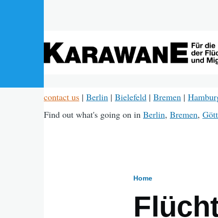
Skip to main content
contact us
|
Berlin
|
Bielefeld
|
Bremen
|
Hambur
Find out what's going on in
Berlin
,
Bremen
,
Gött
Home
Breadcru
Flücht