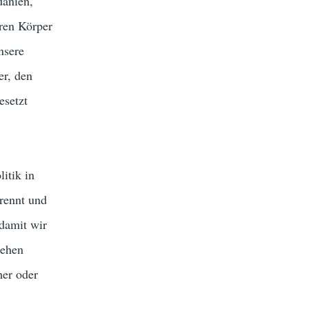
danien,
hren Körper
nsere
r, den
esetzt
itik in
trennt und
 damit wir
gehen
her oder