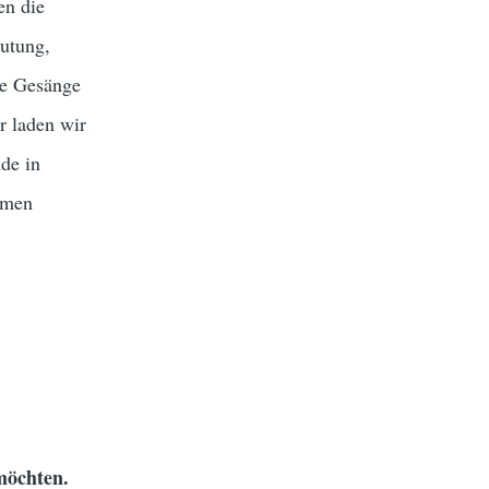
en die
utung,
re Gesänge
r laden wir
de in
mmen
möchten.