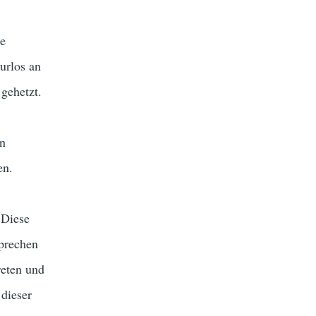
re
urlos an
gehetzt.
en
en.
 Diese
sprechen
reten und
 dieser