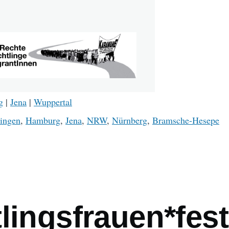
g
|
Jena
|
Wuppertal
ingen
,
Hamburg
,
Jena
,
NRW
,
Nürnberg
,
Bramsche-Hesepe
mb
lingsfrauen*fest