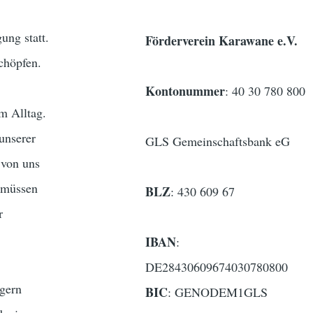
ng statt.
Förderverein Karawane e.V.
chöpfen.
Kontonummer
: 40 30 780 800
m Alltag.
unserer
GLS Gemeinschaftsbank eG
 von uns
, müssen
BLZ
: 430 609 67
r
IBAN
:
DE28430609674030780800
agern
BIC
: GENODEM1GLS