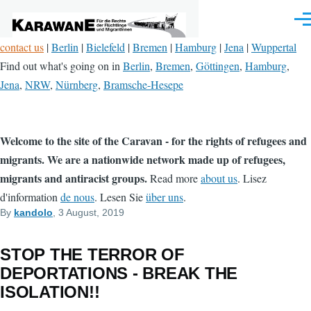
Skip to main content
Men
contact us
|
Berlin
|
Bielefeld
|
Bremen
|
Hamburg
|
Jena
|
Wuppertal
Find out what's going on in
Berlin
,
Bremen
,
Göttingen
,
Hamburg
,
Jena
,
NRW
,
Nürnberg
,
Bramsche-Hesepe
Welcome to the site of the Caravan - for the rights of refugees and
migrants. We are a nationwide network made up of refugees,
migrants and antiracist groups.
Read more
about us
. Lisez
d'information
de nous
. Lesen Sie
über uns
.
By
kandolo
, 3 August, 2019
STOP THE TERROR OF
DEPORTATIONS - BREAK THE
ISOLATION!!