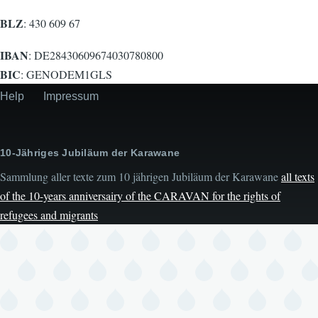
BLZ
: 430 609 67
IBAN
: DE28430609674030780800
BIC
: GENODEM1GLS
Help
Impressum
Secondary
menu
10-Jähriges Jubiläum der Karawane
Sammlung aller texte zum 10 jährigen Jubiläum der Karawane
all texts
of the 10-years anniversairy of the CARAVAN for the rights of
refugees and migrants