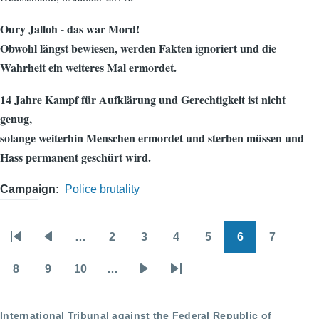
Oury Jalloh - das war Mord!
Obwohl längst bewiesen, werden Fakten ignoriert und die
Wahrheit ein weiteres Mal ermordet.
14 Jahre Kampf für Aufklärung und Gerechtigkeit ist nicht
genug,
solange weiterhin Menschen ermordet und sterben müssen und
Hass permanent geschürt wird.
Campaign
Police brutality
…
2
3
4
5
6
7
Pagination
First
Previous
Page
Page
Page
Page
Page
Page
page
page
8
9
10
…
Page
Page
Page
Next
Last
page
page
International Tribunal against the Federal Republic of