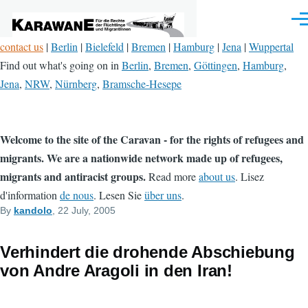
Skip to main content
Men
contact us
|
Berlin
|
Bielefeld
|
Bremen
|
Hamburg
|
Jena
|
Wuppertal
Find out what's going on in
Berlin
,
Bremen
,
Göttingen
,
Hamburg
,
Jena
,
NRW
,
Nürnberg
,
Bramsche-Hesepe
Welcome to the site of the Caravan - for the rights of refugees and
migrants. We are a nationwide network made up of refugees,
migrants and antiracist groups.
Read more
about us
. Lisez
d'information
de nous
. Lesen Sie
über uns
.
By
kandolo
, 22 July, 2005
Verhindert die drohende Abschiebung
von Andre Aragoli in den Iran!