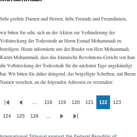
Sehr geehrte Damen und Herren, liebe Freunde und Freundinnen,
wir bitten Sie sehr, sich an der Aktion zur Verhinderung der
Vollstreckung der Todesstrafe an Herrn Esmail Mohammadi zu
beteiligen. Heute informierte uns der Bruder von Herr Mohammadi,
Karim Mohammadi, dass das Islamische Revolutions-Gericht von Iran
die Vollstreckung der Todesstrafe für die nächsten Tage angekündigt
hat. Wir bitten Sie daher dringend, das beigefügte Scheiben, mit Ihrem
Namen versehen, an die folgenden Adressen zu versenden:
…
118
119
120
121
122
123
Pagination
First
Previous
Page
Page
Page
Page
Page
Page
page
page
124
125
126
…
Page
Page
Page
Next
Last
page
page
International Tribunal against the Federal Republic of