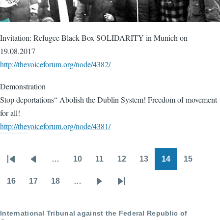
Invitation: Refugee Black Box SOLIDARITY in Munich on
19.08.2017
http://thevoiceforum.org/node/4382/
Demonstration
Stop deportations“ Abolish the Dublin System! Freedom of movement
for all!
http://thevoiceforum.org/node/4381/
…
10
11
12
13
14
15
Pagination
First
Previous
Page
Page
Page
Page
Page
Page
page
page
16
17
18
…
Page
Page
Page
Next
Last
page
page
International Tribunal against the Federal Republic of