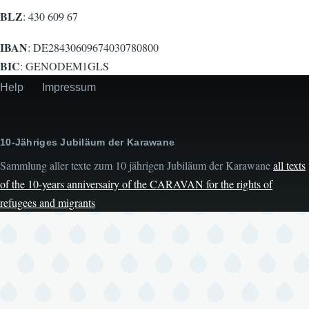
BLZ
: 430 609 67
IBAN
: DE28430609674030780800
BIC
: GENODEM1GLS
Help
Impressum
Secondary
menu
10-Jähriges Jubiläum der Karawane
Sammlung aller texte zum 10 jährigen Jubiläum der Karawane
all texts
of the 10-years anniversairy of the CARAVAN for the rights of
refugees and migrants