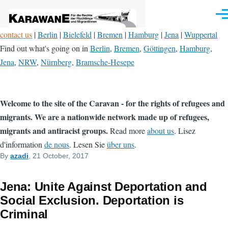
Skip to main content
Men
contact us
|
Berlin
|
Bielefeld
|
Bremen
|
Hamburg
|
Jena
|
Wuppertal
Find out what's going on in
Berlin
,
Bremen
,
Göttingen
,
Hamburg
,
Jena
,
NRW
,
Nürnberg
,
Bramsche-Hesepe
Welcome to the site of the Caravan - for the rights of refugees and
migrants. We are a nationwide network made up of refugees,
migrants and antiracist groups.
Read more
about us
. Lisez
d'information
de nous
. Lesen Sie
über uns
.
By
azadi
, 21 October, 2017
Jena: Unite Against Deportation and
Social Exclusion. Deportation is
Criminal